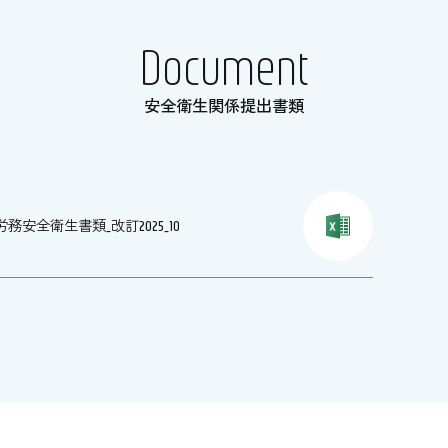
D
o
c
u
m
e
n
t
安
全
衛
生
関
係
提
出
書
類
労務安全衛生書類_改訂2025_10