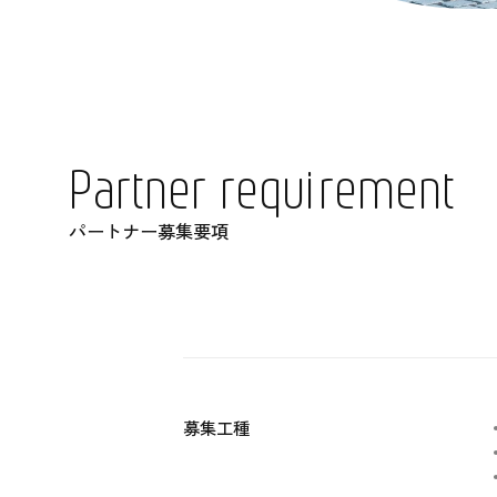
P
a
r
t
n
e
r
r
e
q
u
i
r
e
m
e
n
t
パ
ー
ト
ナ
ー
募
集
要
項
募集工種