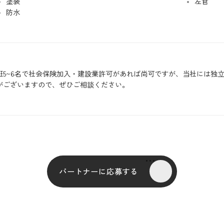
塗装
左官
防水
班5~6名で社会保険加入・建設業許可があれば尚可ですが、当社には独
がございますので、ぜひご相談ください。
パートナーに応募する