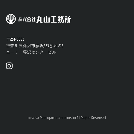
〒251-0052
神奈川県藤沢市藤沢223番地の2
ユーミー​藤沢​センター​ビル
Maruyama-koumusho All Rights Reserved.
© 2024