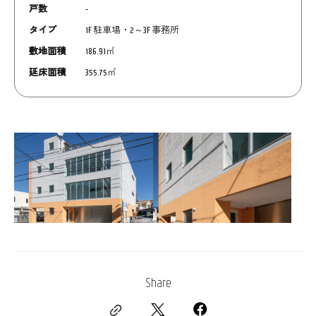
戸数
-
タイプ
1F 駐車場・2～3F 事務所
敷地面積
186.91㎡
延床面積
355.75㎡
Share