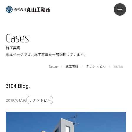
本文までスキップする
メニ
Cases
施工実績
※本ページでは、施工実績を一部掲載しています。
Top page
施工実績
テナントビル
3104 Bldg.
3104 Bldg.
2019/01/30
テナントビル