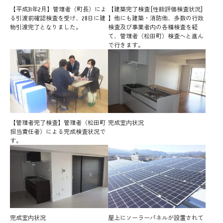
【平成31年2月】管理者（町長）によ
【建築完了検査 (性能評価検査状況)
る引渡前確認検査を受け、28日に建
】他にも建築・消防他、多数の行政
物引渡完了となりました。
検査及び事業者内の各種検査を経
て、管理者（松田町）検査へと進ん
で行きます。
【管理者完了検査】管理者（松田町
完成室内状況
担当責任者）による完成検査状況で
す。
完成室内状況
屋上にソーラーパネルが設置されて