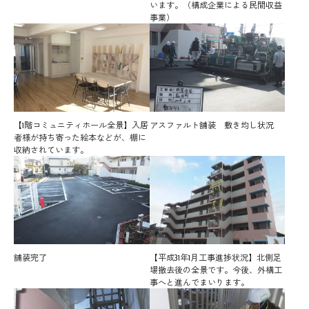
います。（構成企業による民間収益
事業）
【1階コミュニティホール全景】入居
アスファルト舗装 敷き均し状況
者様が持ち寄った絵本などが、棚に
収納されています。
舗装完了
【平成31年1月工事進捗状況】北側足
場撤去後の全景です。今後、外構工
事へと進んでまいります。