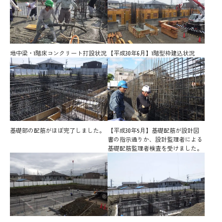
地中梁・1階床コンクリート打設状況
【平成30年6月】1階型枠建込状況
基礎部の配筋がほぼ完了しました。
【平成30年5月】基礎配筋が設計図
書の指示通りか、設計監理者による
基礎配筋監理者検査を受けました。