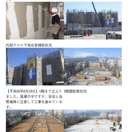
内部クロス下地左官補修状況
【平成30年8月20日】4階まで立上り
3階壁配筋状況
ました。猛暑の中ですが、安全と品
質確保に注意して工事を進めていま
す。