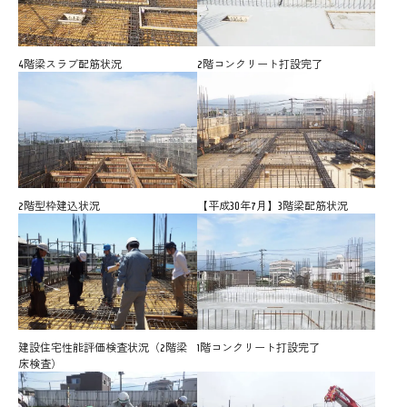
4階梁スラブ配筋状況
2階コンクリート打設完了
2階型枠建込状況
【平成30年7月】3階梁配筋状況
建設住宅性能評価検査状況（2階梁
1階コンクリート打設完了
床検査）