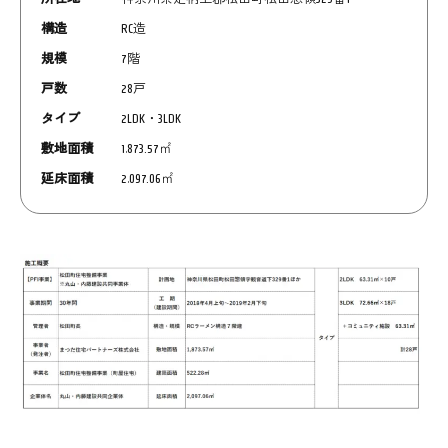
構造
RC造
規模
7階
戸数
28戸
タイプ
2LDK・3LDK
敷地面積
1,873.57㎡
延床面積
2,097.06㎡