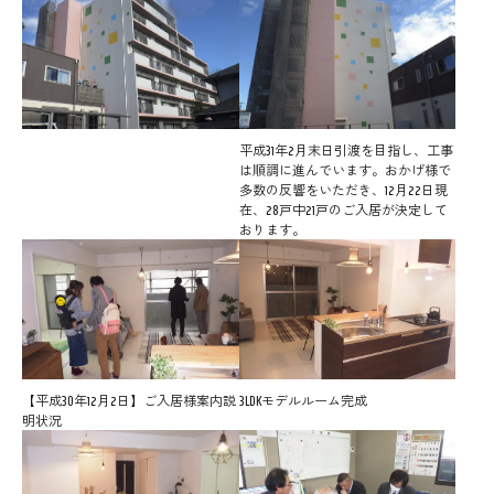
平成31年2月末日引渡を目指し、工事
は順調に進んでいます。おかげ様で
多数の反響をいただき、12月22日現
在、28戸中21戸のご入居が決定して
おります。
【平成30年12月2日】ご入居様案内説
3LDKモデルルーム完成
明状況