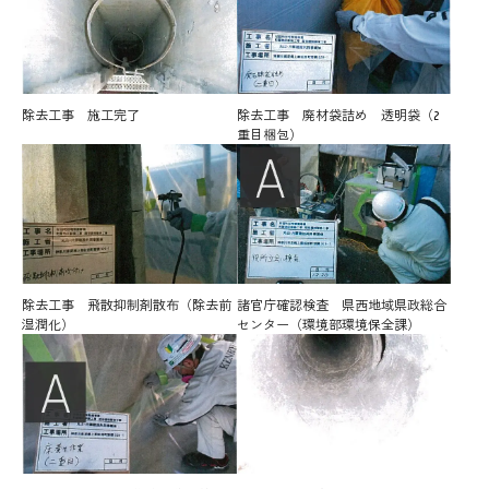
除去工事 施工完了
除去工事 廃材袋詰め 透明袋（2
重目梱包）
除去工事 飛散抑制剤散布（除去前
諸官庁確認検査 県西地域県政総合
湿潤化）
センター（環境部環境保全課）