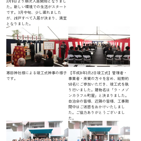
3月9日より順次入居開始となりまし
た。新しい環境での生活がスタート
です。 3月中旬、少し遅れました
が、28戸すべて入居が決まり、満室
となりました。
寒田神社様による竣工式神事の様子
【平成31年3月2日竣工式】管理者・
です。
事業者・来賓の方々を含め、総勢約
50名にご参加いただき、竣工式を執
り行いました。建物名は「ラ・メゾ
ンカラフル町屋」と決まりました。
自治会の皆様、近隣の皆様、工事期
間中はご迷惑をおかけいたしまし
た。ご協力ありがとうございまし
た。