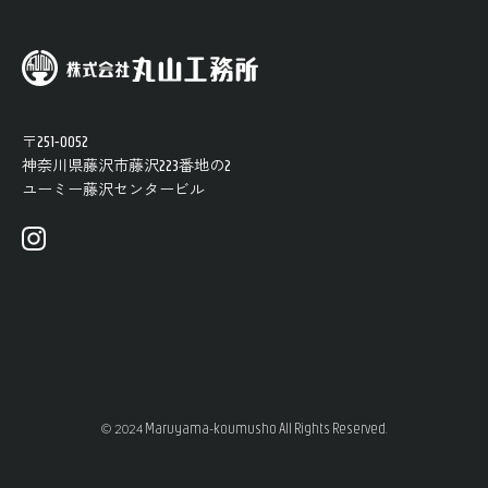
〒251-0052
神奈川県藤沢市藤沢223番地の2
ユーミー​藤沢​センター​ビル
Maruyama-koumusho All Rights Reserved.
© 2024