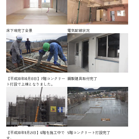
床下地完了全景
電気配線状況
【平成30年10月13日】7階コンクリー
鋼製建具取付完了
ト打設で上棟となりました。
【平成30年9月21日】6階を施工中で
5階コンクリート打設完了
す。