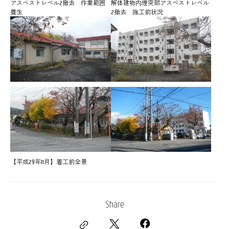
アスベストレベル2撤去 作業範囲
解体建物内煙突部アスベストレベル
養生
2撤去 施工前状況
【平成29年11月】着工前全景
Share