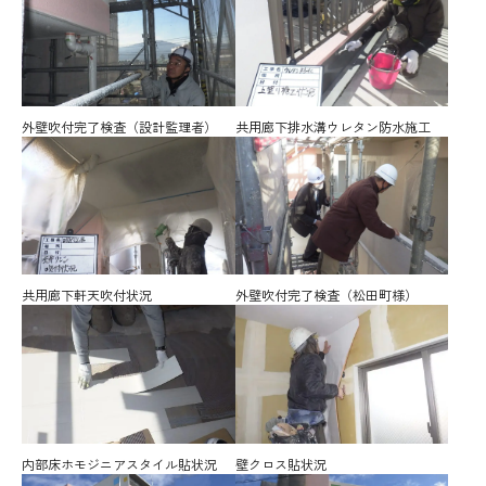
外壁吹付完了検査（設計監理者）
共用廊下排水溝ウレタン防水施工
共用廊下軒天吹付状況
外壁吹付完了検査（松田町様）
内部床ホモジニアスタイル貼状況
壁クロス貼状況