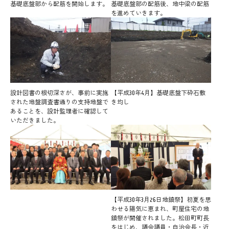
基礎底盤部から配筋を開始します。
基礎底盤部の配筋後、地中梁の配筋
を進めていきます。
設計図書の根切深さが、事前に実施
【平成30年4月】基礎底盤下砕石敷
された地盤調査書通りの支持地盤で
き均し
あることを、設計監理者に確認して
いただきました。
【平成30年3月26日地鎮祭】初夏を思
わせる陽気に恵まれ、町屋住宅の地
鎮祭が開催されました。松田町町長
をはじめ、議会議員・自治会長・近