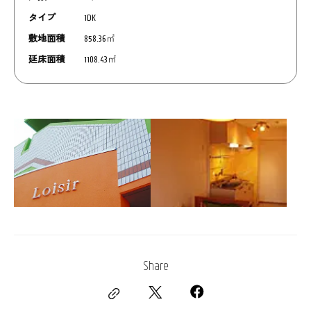
タイプ
1DK
敷地面積
858.36㎡
延床面積
1108.43㎡
Share