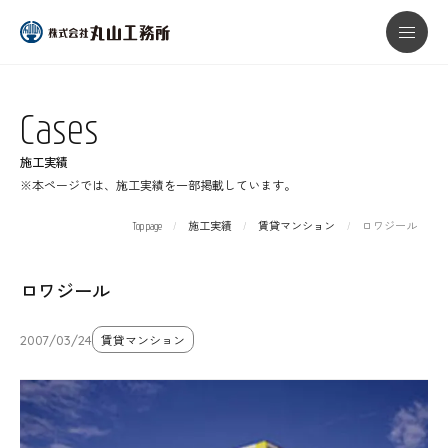
本文までスキップする
メニ
Cases
施工実績
※本ページでは、施工実績を一部掲載しています。
Top page
施工実績
賃貸マンション
ロワジール
ロワジール
2007/03/24
賃貸マンション