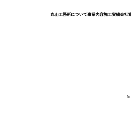
本文までスキップする
丸山工務所について
事業内容
施工実績
会社
丸山工務所について
事業内容
施工実績
会社
Top