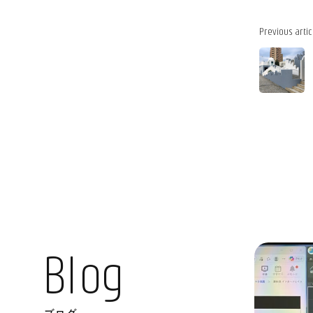
Previous artic
B
l
o
g