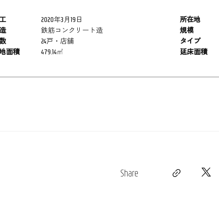
工
2020年3月19日
所在地
造
鉄筋コンクリート造
規模
数
24戸・店舗
タイプ
地面積
479.14㎡
延床面積
Share