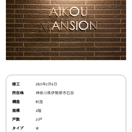
竣工
2021年2月6日
所在地
神奈川県伊勢原市石田
構造
RC造
規模
4階
戸数
21戸
タイプ
1K