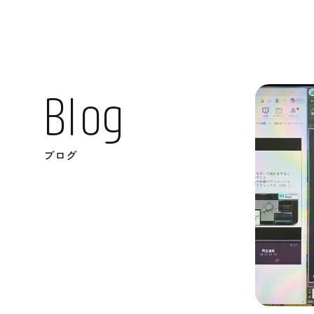
B
l
o
g
ブログ