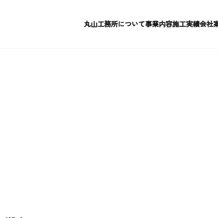
本文までスキップする
丸山工務所について
事業内容
施工実績
会社
丸山工務所について
事業内容
施工実績
会社