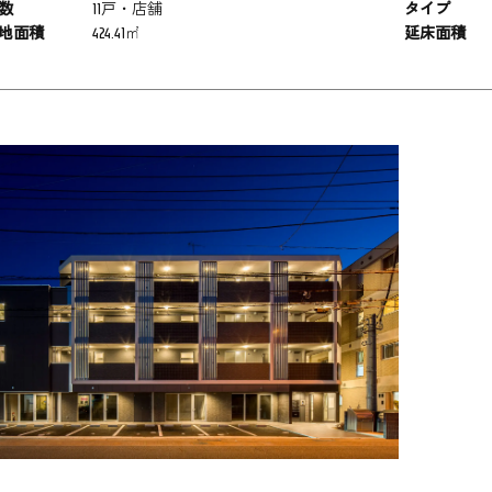
数
11戸・店舗
タイプ
地面積
424.41㎡
延床面積