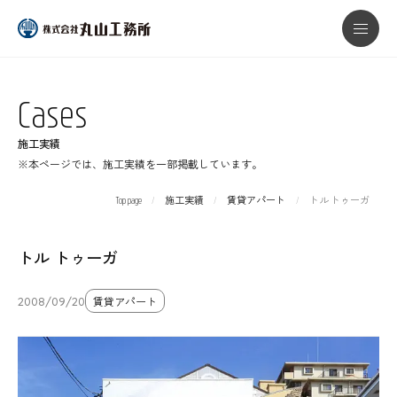
本文までスキップする
メニ
Cases
施工実績
※本ページでは、施工実績を一部掲載しています。
Top page
施工実績
賃貸アパート
トル トゥーガ
トル トゥーガ
2008/09/20
賃貸アパート