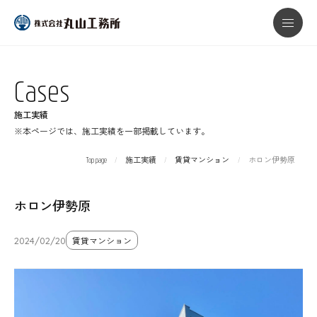
本文までスキップする
メニ
Cases
施工実績
※本ページでは、施工実績を一部掲載しています。
Top page
施工実績
賃貸マンション
ホロン伊勢原
ホロン伊勢原
2024/02/20
賃貸マンション