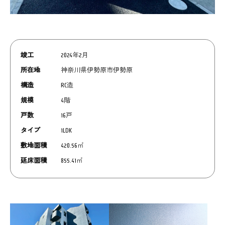
竣工
2024年2月
所在地
神奈川県伊勢原市伊勢原
構造
RC造
規模
4階
戸数
16戸
タイプ
1LDK
敷地面積
420.56㎡
延床面積
855.41㎡