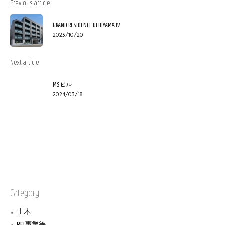
Previous article
GRAND RESIDENCE UCHIYAMA IV
2023/10/20
Next article
MSビル
2024/03/18
Category
土木
PFI事業等